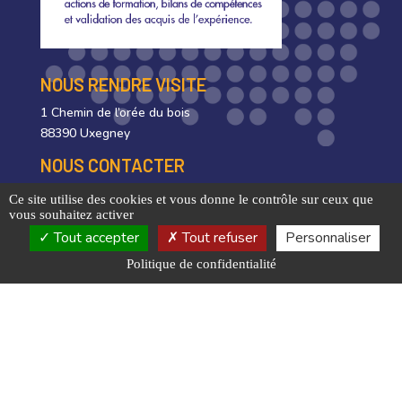
NOUS RENDRE VISITE
1 Chemin de l’orée du bois
88390 Uxegney
NOUS CONTACTER
03 29 35 63 10
Ce site utilise des cookies et vous donne le contrôle sur ceux que
vous souhaitez activer
Tout accepter
Tout refuser
Personnaliser
Nous rejoindre
Politique de confidentialité
HORAIRES D’OUVERTURE
Lundi-Jeudi
7h30-18h
Vendredi