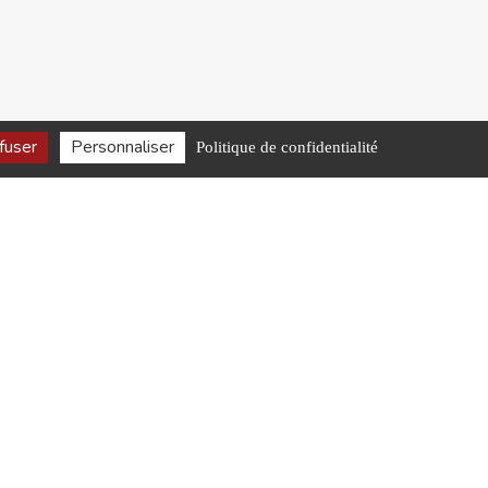
fuser
Personnaliser
Politique de confidentialité
 faciliter les vôtres
HORAIRES D’OUVERTURE
Lundi-Jeudi
7h30-18h
Vendredi
7h30-17h