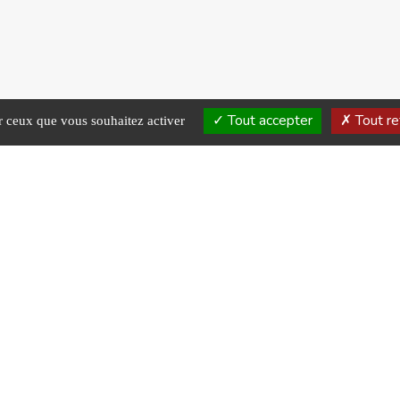
Tout accepter
Tout re
ur ceux que vous souhaitez activer
Notre mission,
US RENDRE VISITE
emin de l’orée du bois
90 Uxegney
US CONTACTER
9 35 63 10