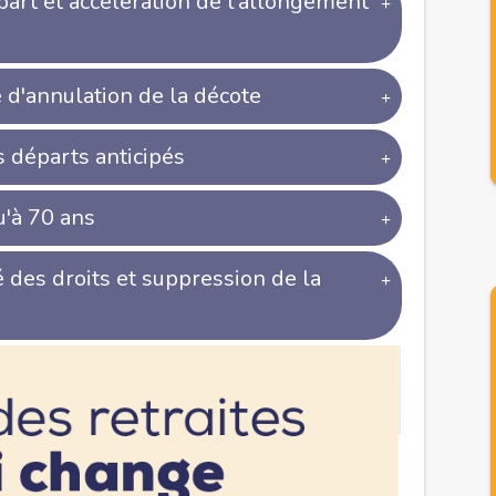
part et accélération de l'allongement
 d'annulation de la décote
s départs anticipés
u'à 70 ans
é des droits et suppression de la