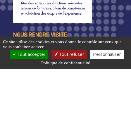
NOUS RENDRE VISITE
Ce site utilise des cookies et vous donne le contrôle sur ceux que
1 Chemin de l’orée du bois
vous souhaitez activer
88390 Uxegney
Tout accepter
Tout refuser
Personnaliser
NOUS CONTACTER
Politique de confidentialité
03 29 35 63 10
Nous rejoindre
HORAIRES D’OUVERTURE
Lundi-Jeudi
7h30-18h