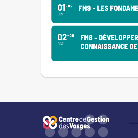
01
02
FM9 - LES FONDAM
OCT
02
09
FM8 - DÉVELOPPER
OCT
CONNAISSANCE DE 